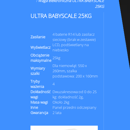
Waga elektroniczna ULTRA BABYSCALE
25KG
ULTRA BABYSCALE 25KG
4 baterie R14 lub zasilacz
Zasilanie
sieciowy (brak w zestawie)
LCD, podświetlany na
Wyświetlacz
niebiesko
Obciążenie
25kg
maksymalne
Dla niemowląt: 550 x
Wymiary
260mm, szalka
szalki
podstawowa: 200 x 160mm
Tryby
4
ważenia
Dokładność
Dwuzakresowa:od 0 do 25
wagi
kg: dokładność 2g,
Masa wagi
Około 2kg
Inne
Panel przedni odczepiany
Gwarancja
2 lata