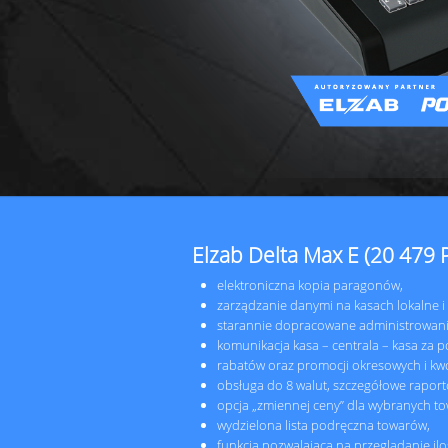
Elzab Delta Max E (20 479
elektroniczna kopia paragonów,
zarządzanie danymi na kasach lokalne 
starannie dopracowane administrowani
komunikacja kasa – centrala – kasa za
rabatów oraz promocji okresowych i kwo
obsługa do 8 walut, szczegółowe rapor
opcja „zmiennej ceny” dla wybranych t
wydzielona lista podręczna towarów,
funkcja pozwalająca na przeglądanie ilo