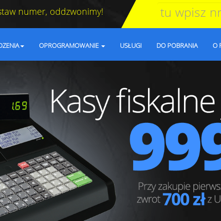
staw numer, oddzwonimy!
DZENIA
OPROGRAMOWANIE
USŁUGI
DO POBRANIA
O 