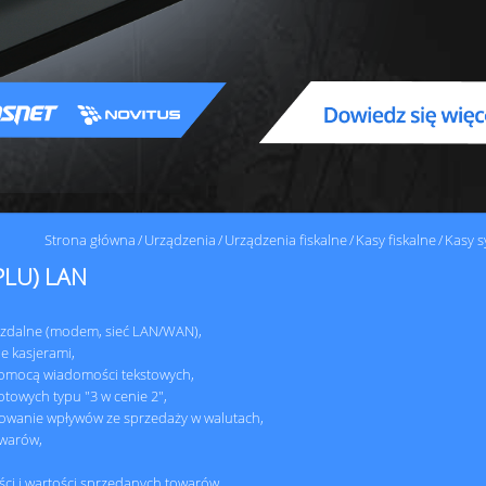
Strona główna
Urządzenia
Urządzenia fiskalne
Kasy fiskalne
Kasy 
 PLU) LAN
i zdalne (modem, sieć LAN/WAN),
e kasjerami,
 pomocą wiadomości tekstowych,
towych typu "3 w cenie 2",
towanie wpływów ze sprzedaży w walutach,
owarów,
ści i wartości sprzedanych towarów,