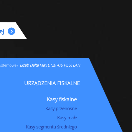
systemowe
Elzab Delta Max E (20 479 PLU) LAN
URZĄDZENIA FISKALNE
Kasy fiskalne
Kasy przenosne
Kasy małe
Kasy segmentu średniego