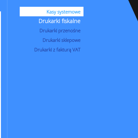
Kasy systemowe
Drukarki fiskalne
Drukarki przenośne
Drukarki sklepowe
Drukarki z fakturą VAT