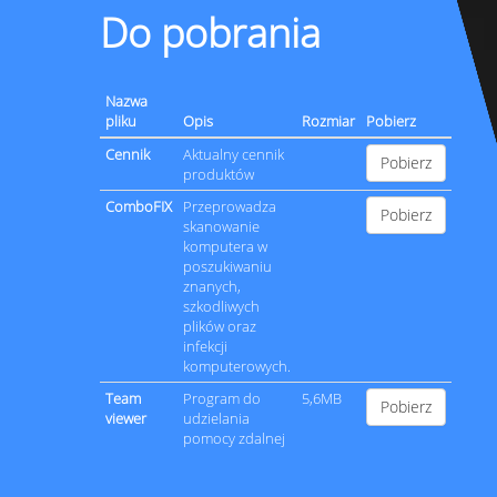
Do pobrania
Nazwa
pliku
Opis
Rozmiar
Pobierz
Cennik
Aktualny cennik
Pobierz
produktów
ComboFIX
Przeprowadza
Pobierz
skanowanie
komputera w
poszukiwaniu
znanych,
szkodliwych
plików oraz
infekcji
komputerowych.
Team
Program do
5,6MB
Pobierz
viewer
udzielania
pomocy zdalnej