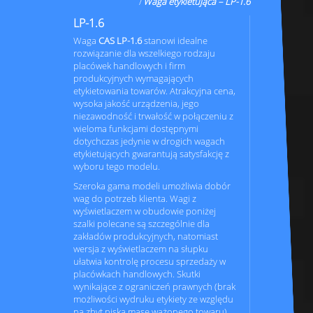
Waga etykietująca – LP-1.6
LP-1.6
Waga
CAS LP-1.6
stanowi idealne
rozwiązanie dla wszelkiego rodzaju
placówek handlowych i firm
produkcyjnych wymagających
etykietowania towarów. Atrakcyjna cena,
wysoka jakość urządzenia, jego
niezawodność i trwałość w połączeniu z
wieloma funkcjami dostępnymi
dotychczas jedynie w drogich wagach
etykietujących gwarantują satysfakcję z
wyboru tego modelu.
Szeroka gama modeli umożliwia dobór
wag do potrzeb klienta. Wagi z
wyświetlaczem w obudowie poniżej
szalki polecane są szczególnie dla
zakładów produkcyjnych, natomiast
wersja z wyświetlaczem na słupku
ułatwia kontrolę procesu sprzedaży w
placówkach handlowych. Skutki
wynikające z ograniczeń prawnych (brak
możliwości wydruku etykiety ze względu
na zbyt niską masę ważonego towaru)