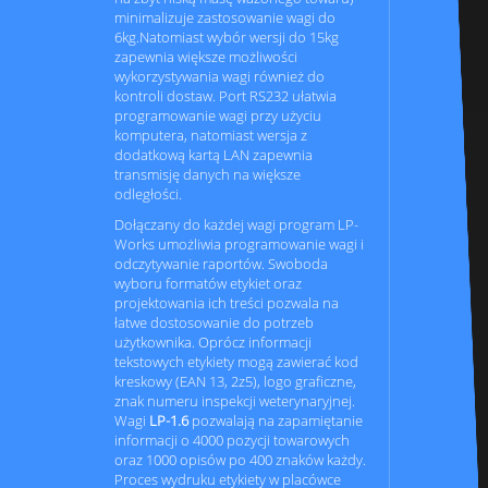
minimalizuje zastosowanie wagi do
6kg.Natomiast wybór wersji do 15kg
zapewnia większe możliwości
wykorzystywania wagi również do
kontroli dostaw. Port RS232 ułatwia
programowanie wagi przy użyciu
komputera, natomiast wersja z
dodatkową kartą LAN zapewnia
transmisję danych na większe
odległości.
Dołączany do każdej wagi program LP-
Works umożliwia programowanie wagi i
odczytywanie raportów. Swoboda
wyboru formatów etykiet oraz
projektowania ich treści pozwala na
łatwe dostosowanie do potrzeb
użytkownika. Oprócz informacji
tekstowych etykiety mogą zawierać kod
kreskowy (EAN 13, 2z5), logo graficzne,
znak numeru inspekcji weterynaryjnej.
Wagi
LP-1.6
pozwalają na zapamiętanie
informacji o 4000 pozycji towarowych
oraz 1000 opisów po 400 znaków każdy.
Proces wydruku etykiety w placówce