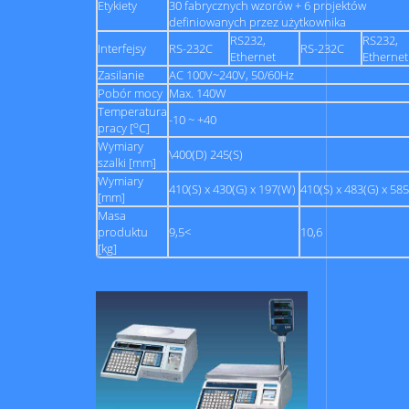
Etykiety
30 fabrycznych wzorów + 6 projektów
definiowanych przez użytkownika
RS232,
RS232,
Interfejsy
RS-232C
RS-232C
Ethernet
Ethernet
Zasilanie
AC 100V~240V, 50/60Hz
Pobór mocy
Max. 140W
Temperatura
-10 ~ +40
o
pracy [
C]
Wymiary
\400(D) 245(S)
szalki [mm]
Wymiary
410(S) x 430(G) x 197(W)
410(S) x 483(G) x 58
[mm]
Masa
produktu
9,5<
10,6
[kg]