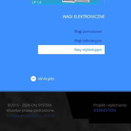
WAGI ELEKTRONICZNE
Wagi pomostowe
Wagi kalkulacyjne
Kasy etykietujące
Idź do góry
©2015 - 2026-DKJ SYSTEM -
Projekt i wykonanie:
Wszelkie prawa zastrzeżone.
WEBMOTION
Polityka prywatności
-
RODO