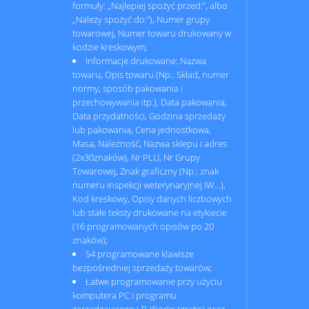
formuły: „Najlepiej spożyć przed:”, albo
„Należy spożyć do:”), Numer grupy
towarowej, Numer towaru drukowany w
kodzie kreskowym;
Informacje drukowane: Nazwa
towaru, Opis towaru (Np.: Skład, numer
normy, sposób pakowania i
przechowywania itp.), Data pakowania,
Data przydatności, Godzina sprzedaży
lub pakowania, Cena jednostkowa,
Masa, Należność, Nazwa sklepu i adres
(2x30znaków), Nr PLU, Nr Grupy
Towarowej, Znak graficzny (Np.: znak
numeru inspekcji weterynaryjnej IW…),
Kod kreskowy, Opisy danych liczbowych
lub stałe teksty drukowane na etykiecie
(16 programowanych opisów po 20
znaków);
54 programowane klawisze
bezpośredniej sprzedaży towarów;
Łatwe programowanie przy użyciu
komputera PC i programu