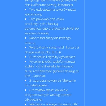
zarządzającego LP-Works (gratis) oraz
dzięki alfanumerycznej klawiaturze;
Tryb etykietowania towarów przez
sprzedawcę;
Tryb pakowania do celów
produkcyjnych z funkcją
automatycznego drukowania etykiet po
zważeniu towaru;
Raport sprzedaży dla każdego
towaru;
Wydruki ceny, należności i kursu dla
drugiej waluty (Np.: EURO);
Duża szalka i czytelny wyświetlacz;
Wysokiej jakości, wieloformatowa,
szybka i cicha drukarka termiczna o
dużej rozdzielczości (głowica drukująca
TDK – Japonia);
31 zaprogramowanych fabrycznie
formatów etykiet;
6 formatów etykiet dowolnie
programowanych według potrzeb
użytkownika;
Interfejsy: – W wagach w wersji LAN: