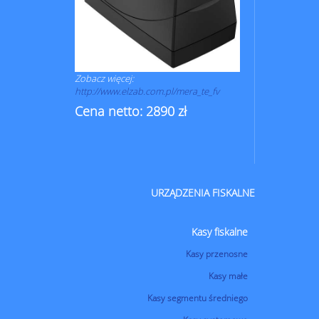
Zobacz więcej:
http://www.elzab.com.pl/mera_te_fv
Cena netto: 2890 zł
URZĄDZENIA FISKALNE
Kasy fiskalne
Kasy przenosne
Kasy małe
Kasy segmentu średniego