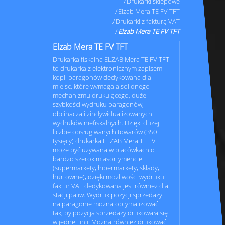
Drukarki sklepowe
Elzab Mera TE FV TFT
Drukarki z fakturą VAT
Elzab Mera TE FV TFT
Elzab Mera TE FV TFT
Drukarka fiskalna ELZAB Mera TE FV TFT
to drukarka z elektronicznym zapisem
kopii paragonów dedykowana dla
miejsc, które wymagają solidnego
mechanizmu drukującego, dużej
szybkości wydruku paragonów,
obcinacza i zindywidualizowanych
wydruków niefiskalnych. Dzięki dużej
liczbie obsługiwanych towarów (350
tysięcy) drukarka ELZAB Mera TE FV
może być używana w placówkach o
bardzo szerokim asortymencie
(supermarkety, hipermarkety, składy,
hurtownie), dzięki możliwości wydruku
faktur VAT dedykowana jest również dla
stacji paliw. Wydruk pozycji sprzedaży
na paragonie można optymalizować
tak, by pozycja sprzedaży drukowała się
w jednej linii. Można również drukować