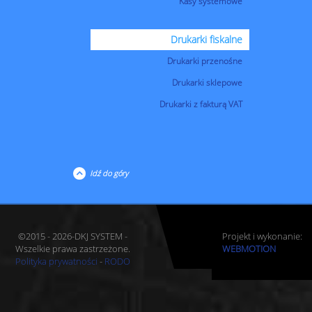
Kasy systemowe
Drukarki fiskalne
Drukarki przenośne
Drukarki sklepowe
Drukarki z fakturą VAT
Idź do góry
©2015 - 2026-DKJ SYSTEM -
Projekt i wykonanie:
Wszelkie prawa zastrzeżone.
WEBMOTION
Polityka prywatności
-
RODO